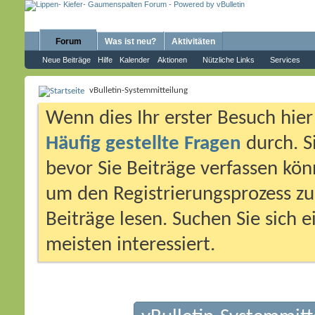
Forum
Was ist neu?
Aktivitäten
Neue Beiträge
Hilfe
Kalender
Aktionen
Nützliche Links
Services
vBulletin-Systemmitteilung
Wenn dies Ihr erster Besuch hier i
Häufig gestellte Fragen
durch. S
bevor Sie Beiträge verfassen könn
um den Registrierungsprozess zu 
Beiträge lesen. Suchen Sie sich 
meisten interessiert.