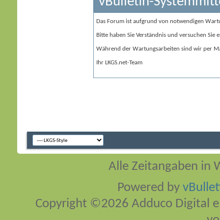
vBulletin-Systemmitt
Das Forum ist aufgrund von notwendigen Wart
Bitte haben Sie Verständnis und versuchen Sie e
Während der Wartungsarbeiten sind wir per Ma
Ihr LKGS.net-Team
Alle Zeitangaben in W
Powered by
vBulle
Copyright ©2026 Adduco Digital e.K