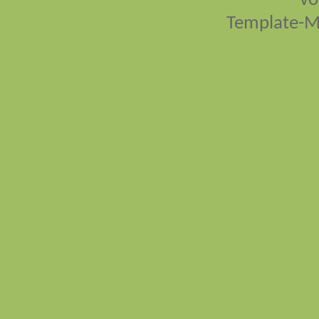
vo
Template-M