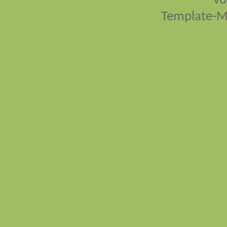
vo
Template-M