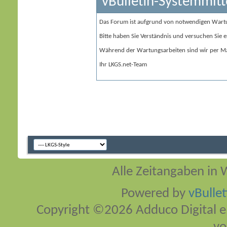
vBulletin-Systemmitt
Das Forum ist aufgrund von notwendigen Wart
Bitte haben Sie Verständnis und versuchen Sie e
Während der Wartungsarbeiten sind wir per Ma
Ihr LKGS.net-Team
Alle Zeitangaben in W
Powered by
vBulle
Copyright ©2026 Adduco Digital e.K