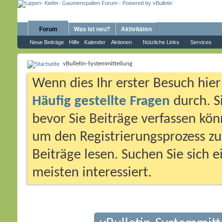
Forum
Was ist neu?
Aktivitäten
Neue Beiträge
Hilfe
Kalender
Aktionen
Nützliche Links
Services
vBulletin-Systemmitteilung
Wenn dies Ihr erster Besuch hier i
Häufig gestellte Fragen
durch. S
bevor Sie Beiträge verfassen könn
um den Registrierungsprozess zu 
Beiträge lesen. Suchen Sie sich 
meisten interessiert.