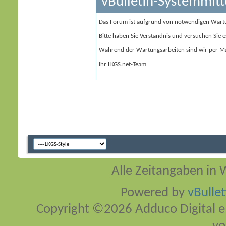
vBulletin-Systemmitt
Das Forum ist aufgrund von notwendigen Wart
Bitte haben Sie Verständnis und versuchen Sie e
Während der Wartungsarbeiten sind wir per Ma
Ihr LKGS.net-Team
Alle Zeitangaben in W
Powered by
vBulle
Copyright ©2026 Adduco Digital e.K