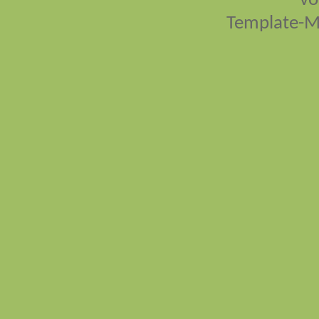
vo
Template-M