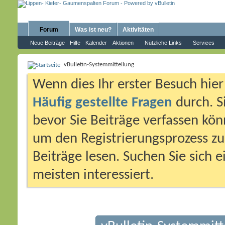
Forum
Was ist neu?
Aktivitäten
Neue Beiträge
Hilfe
Kalender
Aktionen
Nützliche Links
Services
vBulletin-Systemmitteilung
Wenn dies Ihr erster Besuch hier i
Häufig gestellte Fragen
durch. S
bevor Sie Beiträge verfassen könn
um den Registrierungsprozess zu 
Beiträge lesen. Suchen Sie sich 
meisten interessiert.