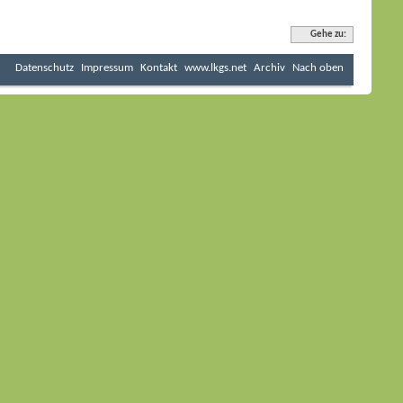
Gehe zu:
Datenschutz
Impressum
Kontakt
www.lkgs.net
Archiv
Nach oben