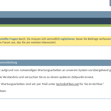
estellte Fragen
durch. Sie müssen sich vermutlich
registrieren
, bevor Sie Beiträge verfasse
das Forum aus, das Sie am meisten interessiert.
stemmitteilung
t aufgrund von notwendigen Wartungsarbeiten an unserem System vorübergehend g
ie Verständnis und versuchen Sie es zu einem späteren Zeitpunkt erneut.
Wartungsarbeiten sind wir per Mail unter
technik@lkgs.net
für Sie erreichbar!
-Team