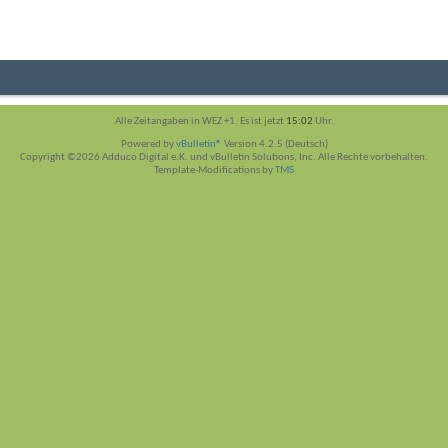
Alle Zeitangaben in WEZ +1. Es ist jetzt
15:02
Uhr.
Powered by
vBulletin®
Version 4.2.5 (Deutsch)
Copyright ©2026 Adduco Digital e.K. und vBulletin Solutions, Inc. Alle Rechte vorbehalten.
Template-Modifications by
TMS