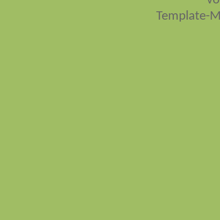
vo
Template-M