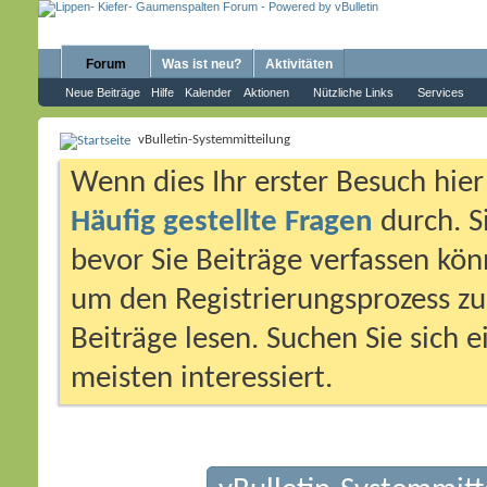
Forum
Was ist neu?
Aktivitäten
Neue Beiträge
Hilfe
Kalender
Aktionen
Nützliche Links
Services
vBulletin-Systemmitteilung
Wenn dies Ihr erster Besuch hier i
Häufig gestellte Fragen
durch. S
bevor Sie Beiträge verfassen könn
um den Registrierungsprozess zu 
Beiträge lesen. Suchen Sie sich 
meisten interessiert.