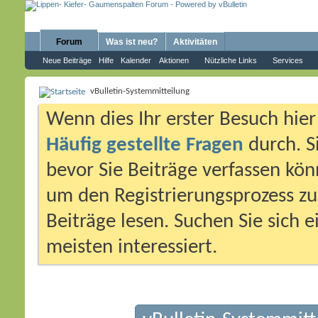
Forum
Was ist neu?
Aktivitäten
Neue Beiträge
Hilfe
Kalender
Aktionen
Nützliche Links
Services
vBulletin-Systemmitteilung
Wenn dies Ihr erster Besuch hier i
Häufig gestellte Fragen
durch. S
bevor Sie Beiträge verfassen könn
um den Registrierungsprozess zu 
Beiträge lesen. Suchen Sie sich 
meisten interessiert.