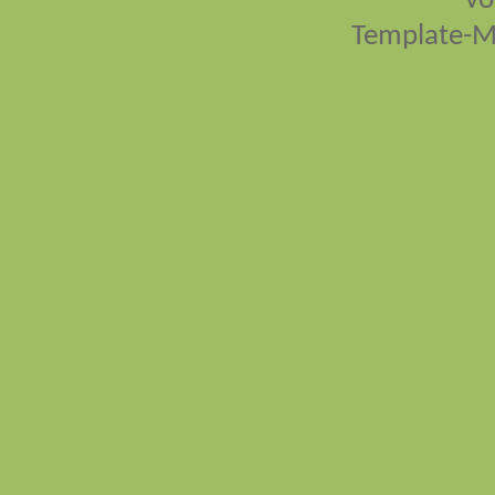
vo
Template-M