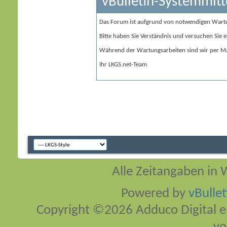
vBulletin-Systemmitt
Das Forum ist aufgrund von notwendigen Wart
Bitte haben Sie Verständnis und versuchen Sie e
Während der Wartungsarbeiten sind wir per Ma
Ihr LKGS.net-Team
Alle Zeitangaben in W
Powered by
vBulle
Copyright ©2026 Adduco Digital e.K