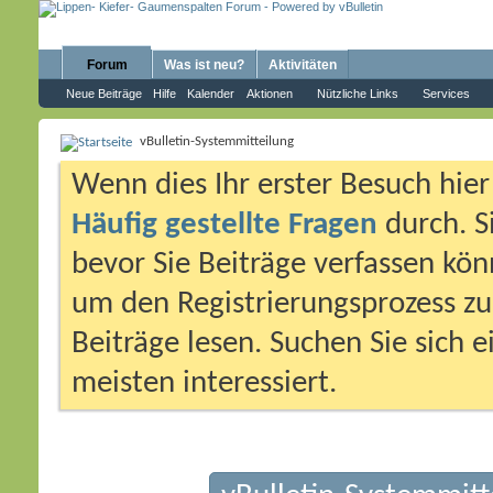
Forum
Was ist neu?
Aktivitäten
Neue Beiträge
Hilfe
Kalender
Aktionen
Nützliche Links
Services
vBulletin-Systemmitteilung
Wenn dies Ihr erster Besuch hier i
Häufig gestellte Fragen
durch. S
bevor Sie Beiträge verfassen könn
um den Registrierungsprozess zu 
Beiträge lesen. Suchen Sie sich 
meisten interessiert.