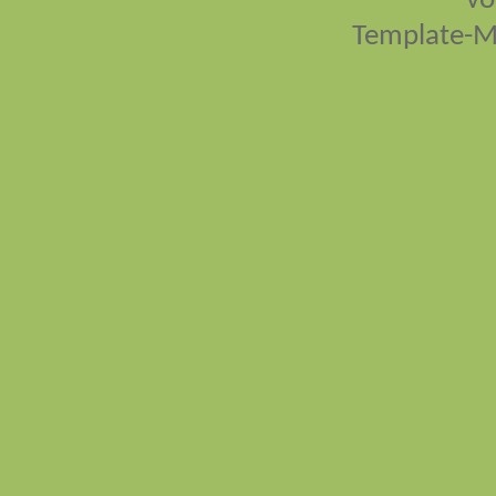
vo
Template-M