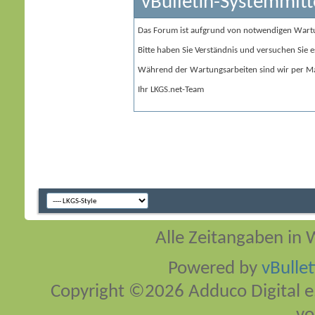
vBulletin-Systemmitt
Das Forum ist aufgrund von notwendigen Wart
Bitte haben Sie Verständnis und versuchen Sie e
Während der Wartungsarbeiten sind wir per Ma
Ihr LKGS.net-Team
Alle Zeitangaben in W
Powered by
vBulle
Copyright ©2026 Adduco Digital e.K