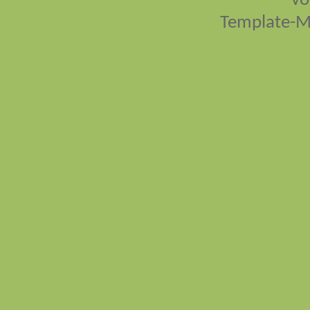
vo
Template-M