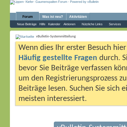
Forum
Was ist neu?
Aktivitäten
Neue Beiträge
Hilfe
Kalender
Aktionen
Nützliche Links
Services
vBulletin-Systemmitteilung
Wenn dies Ihr erster Besuch hier i
Häufig gestellte Fragen
durch. S
bevor Sie Beiträge verfassen könn
um den Registrierungsprozess zu 
Beiträge lesen. Suchen Sie sich 
meisten interessiert.