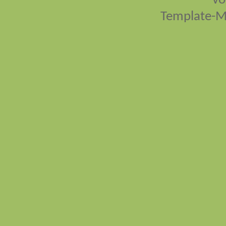
vo
Template-M