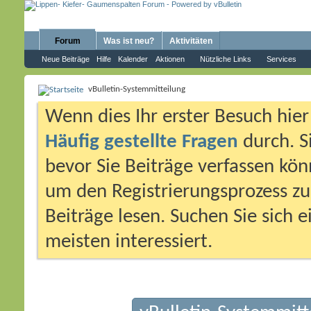
Forum
Was ist neu?
Aktivitäten
Neue Beiträge
Hilfe
Kalender
Aktionen
Nützliche Links
Services
vBulletin-Systemmitteilung
Wenn dies Ihr erster Besuch hier i
Häufig gestellte Fragen
durch. S
bevor Sie Beiträge verfassen könn
um den Registrierungsprozess zu 
Beiträge lesen. Suchen Sie sich 
meisten interessiert.