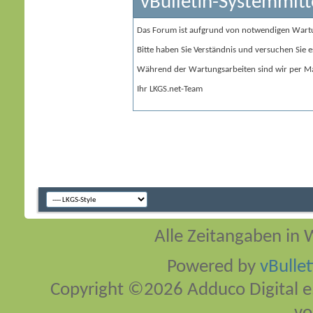
vBulletin-Systemmitt
Das Forum ist aufgrund von notwendigen Wart
Bitte haben Sie Verständnis und versuchen Sie e
Während der Wartungsarbeiten sind wir per Ma
Ihr LKGS.net-Team
Alle Zeitangaben in W
Powered by
vBulle
Copyright ©2026 Adduco Digital e.K