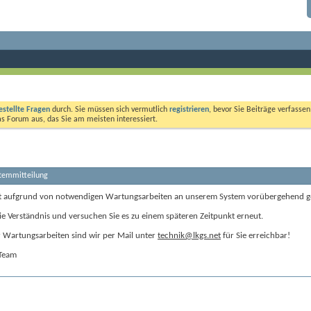
estellte Fragen
durch. Sie müssen sich vermutlich
registrieren
, bevor Sie Beiträge verfasse
das Forum aus, das Sie am meisten interessiert.
stemmitteilung
t aufgrund von notwendigen Wartungsarbeiten an unserem System vorübergehend g
ie Verständnis und versuchen Sie es zu einem späteren Zeitpunkt erneut.
Wartungsarbeiten sind wir per Mail unter
technik@lkgs.net
für Sie erreichbar!
-Team