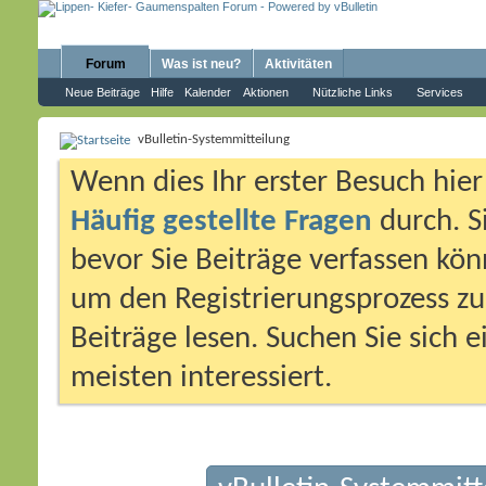
Forum
Was ist neu?
Aktivitäten
Neue Beiträge
Hilfe
Kalender
Aktionen
Nützliche Links
Services
vBulletin-Systemmitteilung
Wenn dies Ihr erster Besuch hier i
Häufig gestellte Fragen
durch. S
bevor Sie Beiträge verfassen könn
um den Registrierungsprozess zu 
Beiträge lesen. Suchen Sie sich 
meisten interessiert.