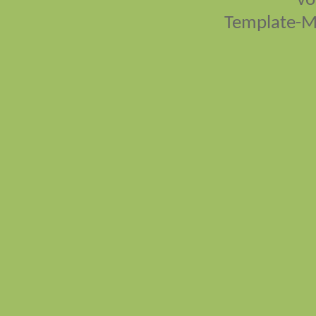
vo
Template-M