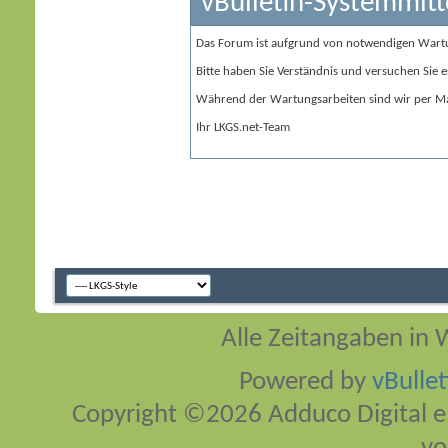
vBulletin-Systemmitt
Das Forum ist aufgrund von notwendigen Wart
Bitte haben Sie Verständnis und versuchen Sie e
Während der Wartungsarbeiten sind wir per Ma
Ihr LKGS.net-Team
Alle Zeitangaben in W
Powered by
vBulle
Copyright ©2026 Adduco Digital e.K