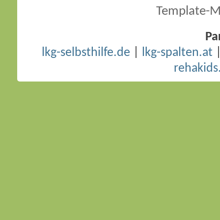
Template-M
Pa
lkg-selbsthilfe.de
|
lkg-spalten.at
rehakids