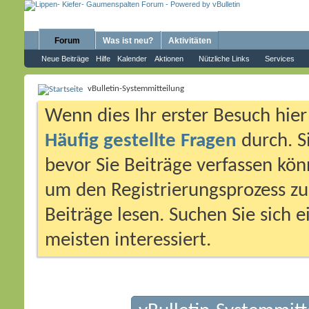
Forum
Was ist neu?
Aktivitäten
Neue Beiträge
Hilfe
Kalender
Aktionen
Nützliche Links
Services
vBulletin-Systemmitteilung
Wenn dies Ihr erster Besuch hier i
Häufig gestellte Fragen
durch. S
bevor Sie Beiträge verfassen könn
um den Registrierungsprozess zu 
Beiträge lesen. Suchen Sie sich 
meisten interessiert.