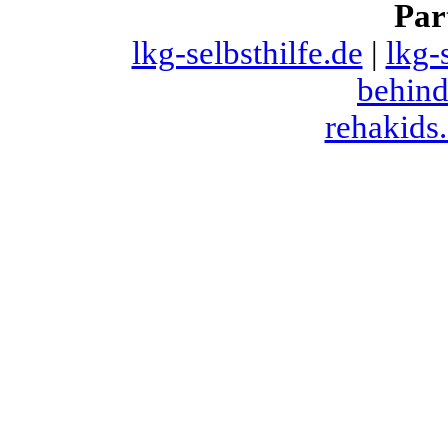
Par
lkg-selbsthilfe.de
|
lkg-
behind
rehakids