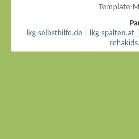
Template-M
Pa
lkg-selbsthilfe.de
|
lkg-spalten.at
rehakids