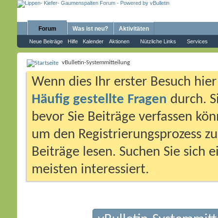
Forum
Was ist neu?
Aktivitäten
Neue Beiträge
Hilfe
Kalender
Aktionen
Nützliche Links
Services
vBulletin-Systemmitteilung
Wenn dies Ihr erster Besuch hier i
Häufig gestellte Fragen
durch. S
bevor Sie Beiträge verfassen könn
um den Registrierungsprozess zu 
Beiträge lesen. Suchen Sie sich 
meisten interessiert.