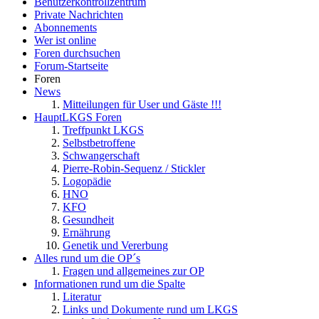
Benutzerkontrollzentrum
Private Nachrichten
Abonnements
Wer ist online
Foren durchsuchen
Forum-Startseite
Foren
News
Mitteilungen für User und Gäste !!!
HauptLKGS Foren
Treffpunkt LKGS
Selbstbetroffene
Schwangerschaft
Pierre-Robin-Sequenz / Stickler
Logopädie
HNO
KFO
Gesundheit
Ernährung
Genetik und Vererbung
Alles rund um die OP´s
Fragen und allgemeines zur OP
Informationen rund um die Spalte
Literatur
Links und Dokumente rund um LKGS