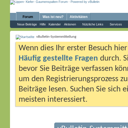
Forum
Was ist neu?
Aktivitäten
Neue Beiträge
Hilfe
Kalender
Aktionen
Nützliche Links
Services
vBulletin-Systemmitteilung
Wenn dies Ihr erster Besuch hier i
Häufig gestellte Fragen
durch. S
bevor Sie Beiträge verfassen könn
um den Registrierungsprozess zu 
Beiträge lesen. Suchen Sie sich 
meisten interessiert.