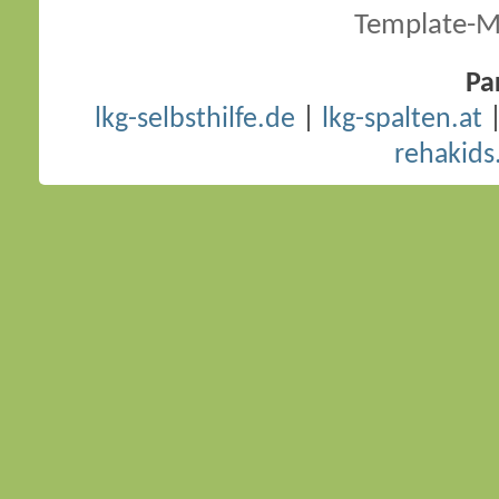
Template-M
Pa
lkg-selbsthilfe.de
|
lkg-spalten.at
rehakids