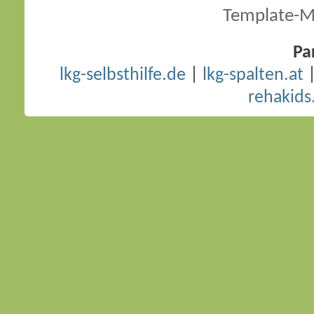
Template-M
Pa
lkg-selbsthilfe.de
|
lkg-spalten.at
rehakids