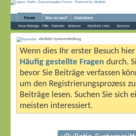
Forum
Was ist neu?
Aktivitäten
Neue Beiträge
Hilfe
Kalender
Aktionen
Nützliche Links
Services
vBulletin-Systemmitteilung
Wenn dies Ihr erster Besuch hier i
Häufig gestellte Fragen
durch. S
bevor Sie Beiträge verfassen könn
um den Registrierungsprozess zu 
Beiträge lesen. Suchen Sie sich 
meisten interessiert.