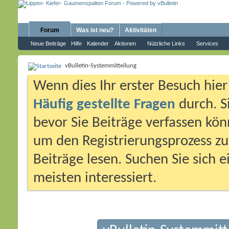
Forum
Was ist neu?
Aktivitäten
Neue Beiträge
Hilfe
Kalender
Aktionen
Nützliche Links
Services
vBulletin-Systemmitteilung
Wenn dies Ihr erster Besuch hier i
Häufig gestellte Fragen
durch. S
bevor Sie Beiträge verfassen könn
um den Registrierungsprozess zu 
Beiträge lesen. Suchen Sie sich 
meisten interessiert.