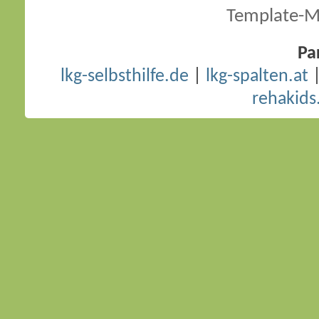
Template-M
Pa
lkg-selbsthilfe.de
|
lkg-spalten.at
rehakids