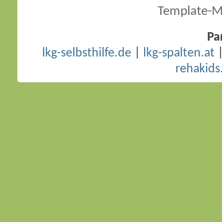
Template-M
Pa
lkg-selbsthilfe.de
|
lkg-spalten.at
rehakids