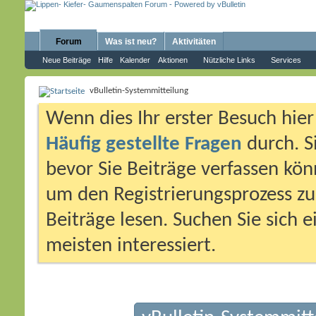
Forum
Was ist neu?
Aktivitäten
Neue Beiträge
Hilfe
Kalender
Aktionen
Nützliche Links
Services
vBulletin-Systemmitteilung
Wenn dies Ihr erster Besuch hier i
Häufig gestellte Fragen
durch. S
bevor Sie Beiträge verfassen könn
um den Registrierungsprozess zu 
Beiträge lesen. Suchen Sie sich 
meisten interessiert.