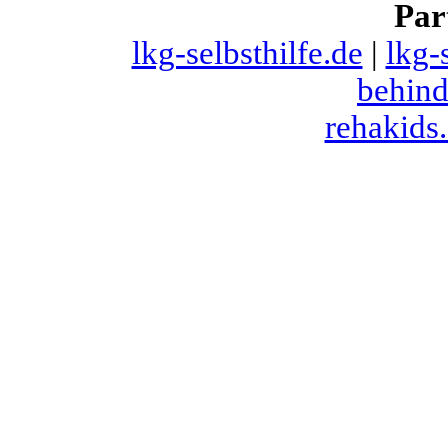
Par
lkg-selbsthilfe.de
|
lkg-
behind
rehakids