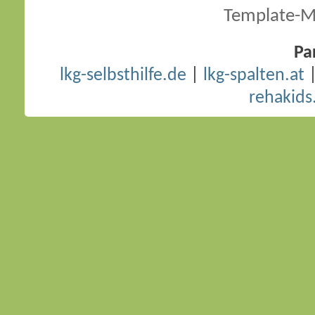
Template-M
Pa
lkg-selbsthilfe.de
|
lkg-spalten.at
rehakids