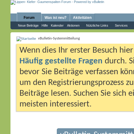
Forum
Was ist neu?
Aktivitäten
Neue Beiträge
Hilfe
Kalender
Aktionen
Nützliche Links
Services
vBulletin-Systemmitteilung
Wenn dies Ihr erster Besuch hier i
Häufig gestellte Fragen
durch. S
bevor Sie Beiträge verfassen könn
um den Registrierungsprozess zu 
Beiträge lesen. Suchen Sie sich 
meisten interessiert.