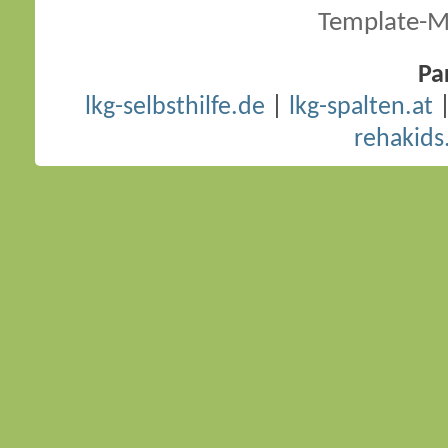
Template-M
Pa
lkg-selbsthilfe.de
|
lkg-spalten.at
rehakids