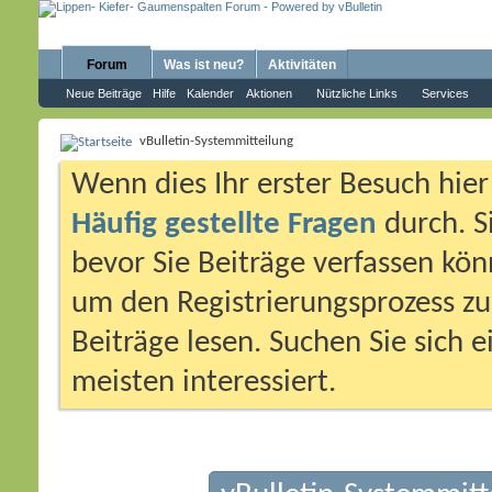
Forum
Was ist neu?
Aktivitäten
Neue Beiträge
Hilfe
Kalender
Aktionen
Nützliche Links
Services
vBulletin-Systemmitteilung
Wenn dies Ihr erster Besuch hier i
Häufig gestellte Fragen
durch. S
bevor Sie Beiträge verfassen könn
um den Registrierungsprozess zu 
Beiträge lesen. Suchen Sie sich 
meisten interessiert.