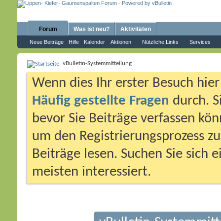
Forum
Was ist neu?
Aktivitäten
Neue Beiträge
Hilfe
Kalender
Aktionen
Nützliche Links
Services
vBulletin-Systemmitteilung
Wenn dies Ihr erster Besuch hier i
Häufig gestellte Fragen
durch. S
bevor Sie Beiträge verfassen könn
um den Registrierungsprozess zu 
Beiträge lesen. Suchen Sie sich 
meisten interessiert.