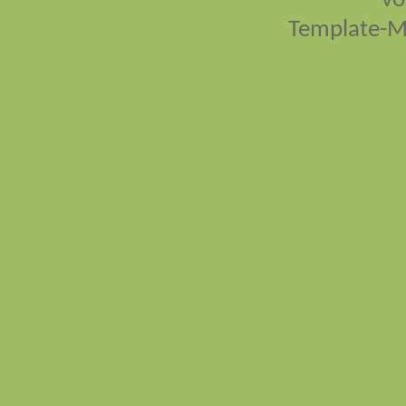
vo
Template-M