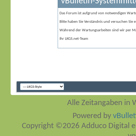
vBulletin-Systemmitt
Das Forum ist aufgrund von notwendigen Wart
Bitte haben Sie Verständnis und versuchen Sie e
Während der Wartungsarbeiten sind wir per Ma
Ihr LKGS.net-Team
Alle Zeitangaben in W
Powered by
vBulle
Copyright ©2026 Adduco Digital e.K