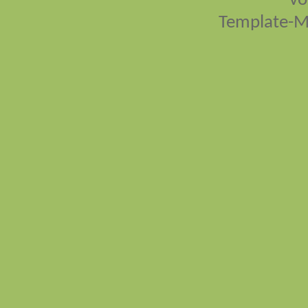
vo
Template-M