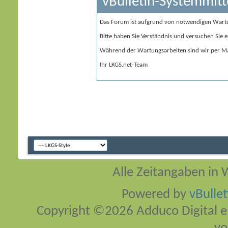
vBulletin-Systemmitt
Das Forum ist aufgrund von notwendigen Wart
Bitte haben Sie Verständnis und versuchen Sie e
Während der Wartungsarbeiten sind wir per Ma
Ihr LKGS.net-Team
Alle Zeitangaben in W
Powered by
vBulle
Copyright ©2026 Adduco Digital e.K