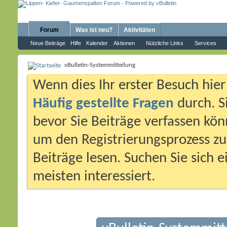
Forum
Was ist neu?
Aktivitäten
Neue Beiträge
Hilfe
Kalender
Aktionen
Nützliche Links
Services
vBulletin-Systemmitteilung
Wenn dies Ihr erster Besuch hier i
Häufig gestellte Fragen
durch. S
bevor Sie Beiträge verfassen könn
um den Registrierungsprozess zu 
Beiträge lesen. Suchen Sie sich 
meisten interessiert.