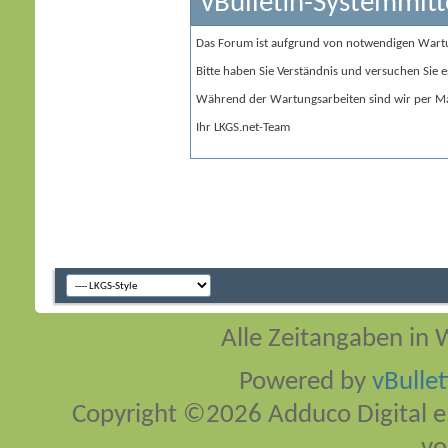
vBulletin-Systemmitt
Das Forum ist aufgrund von notwendigen Wart
Bitte haben Sie Verständnis und versuchen Sie e
Während der Wartungsarbeiten sind wir per Ma
Ihr LKGS.net-Team
Alle Zeitangaben in W
Powered by
vBulle
Copyright ©2026 Adduco Digital e.K