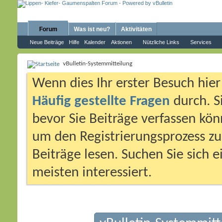
Forum
Was ist neu?
Aktivitäten
Neue Beiträge
Hilfe
Kalender
Aktionen
Nützliche Links
Services
vBulletin-Systemmitteilung
Wenn dies Ihr erster Besuch hier i
Häufig gestellte Fragen
durch. S
bevor Sie Beiträge verfassen könn
um den Registrierungsprozess zu 
Beiträge lesen. Suchen Sie sich 
meisten interessiert.