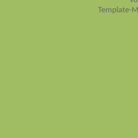
vo
Template-M