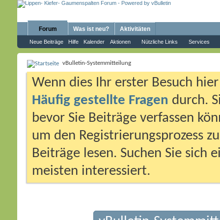
Forum
Was ist neu?
Aktivitäten
Neue Beiträge
Hilfe
Kalender
Aktionen
Nützliche Links
Services
vBulletin-Systemmitteilung
Wenn dies Ihr erster Besuch hier i
Häufig gestellte Fragen
durch. S
bevor Sie Beiträge verfassen könn
um den Registrierungsprozess zu 
Beiträge lesen. Suchen Sie sich 
meisten interessiert.