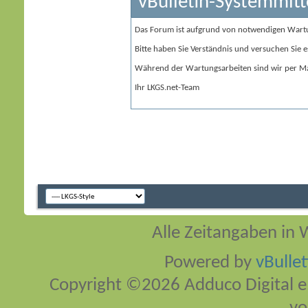
vBulletin-Systemmitt
Das Forum ist aufgrund von notwendigen Wart
Bitte haben Sie Verständnis und versuchen Sie e
Während der Wartungsarbeiten sind wir per Ma
Ihr LKGS.net-Team
Alle Zeitangaben in W
Powered by
vBulle
Copyright ©2026 Adduco Digital e.K