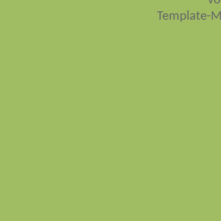
vo
Template-M