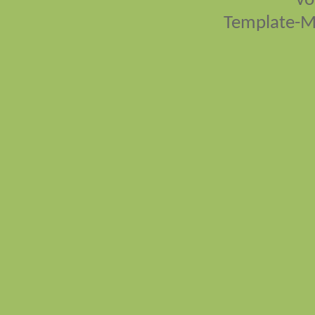
vo
Template-M