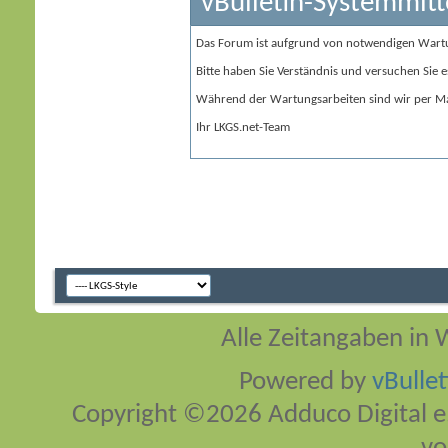
vBulletin-Systemmitt
Das Forum ist aufgrund von notwendigen Wart
Bitte haben Sie Verständnis und versuchen Sie e
Während der Wartungsarbeiten sind wir per Ma
Ihr LKGS.net-Team
Alle Zeitangaben in W
Powered by
vBulle
Copyright ©2026 Adduco Digital e.K