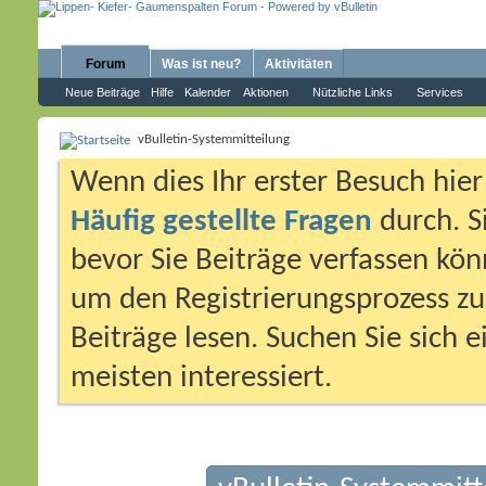
Forum
Was ist neu?
Aktivitäten
Neue Beiträge
Hilfe
Kalender
Aktionen
Nützliche Links
Services
vBulletin-Systemmitteilung
Wenn dies Ihr erster Besuch hier i
Häufig gestellte Fragen
durch. S
bevor Sie Beiträge verfassen könn
um den Registrierungsprozess zu 
Beiträge lesen. Suchen Sie sich 
meisten interessiert.