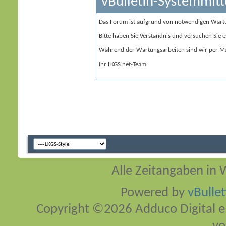
vBulletin-Systemmitt
Das Forum ist aufgrund von notwendigen Wart
Bitte haben Sie Verständnis und versuchen Sie e
Während der Wartungsarbeiten sind wir per Ma
Ihr LKGS.net-Team
Alle Zeitangaben in W
Powered by
vBulle
Copyright ©2026 Adduco Digital e.K