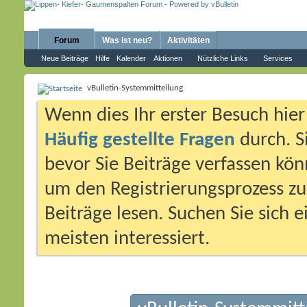
Forum
Was ist neu?
Aktivitäten
Neue Beiträge
Hilfe
Kalender
Aktionen
Nützliche Links
Services
vBulletin-Systemmitteilung
Wenn dies Ihr erster Besuch hier i
Häufig gestellte Fragen
durch. S
bevor Sie Beiträge verfassen könn
um den Registrierungsprozess zu 
Beiträge lesen. Suchen Sie sich 
meisten interessiert.