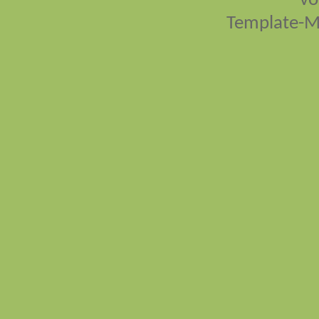
vo
Template-M