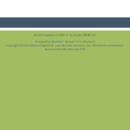
Alle Zeitangaben in WEZ +1. Es ist jetzt
10:40
Uhr.
Powered by
vBulletin®
Version 4.2.5 (Deutsch)
Copyright ©2026 Adduco Digital e.K. und vBulletin Solutions, Inc. Alle Rechte vorbehalten.
Template-Modifications by
TMS