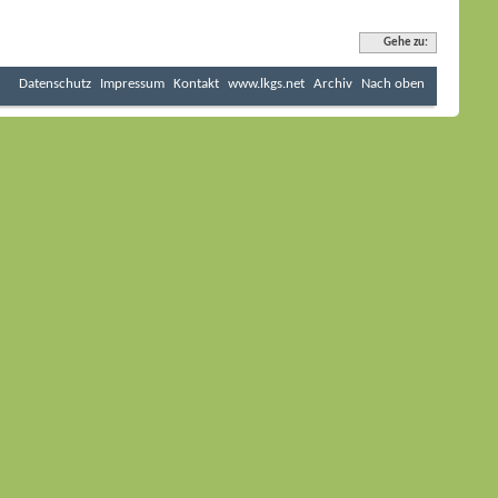
Gehe zu:
Datenschutz
Impressum
Kontakt
www.lkgs.net
Archiv
Nach oben