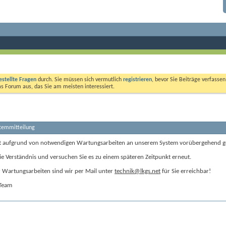
estellte Fragen
durch. Sie müssen sich vermutlich
registrieren
, bevor Sie Beiträge verfasse
das Forum aus, das Sie am meisten interessiert.
stemmitteilung
t aufgrund von notwendigen Wartungsarbeiten an unserem System vorübergehend g
ie Verständnis und versuchen Sie es zu einem späteren Zeitpunkt erneut.
Wartungsarbeiten sind wir per Mail unter
technik@lkgs.net
für Sie erreichbar!
-Team