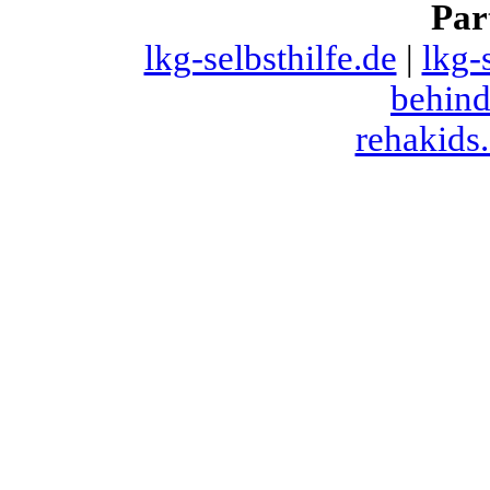
Par
lkg-selbsthilfe.de
|
lkg-
behind
rehakids