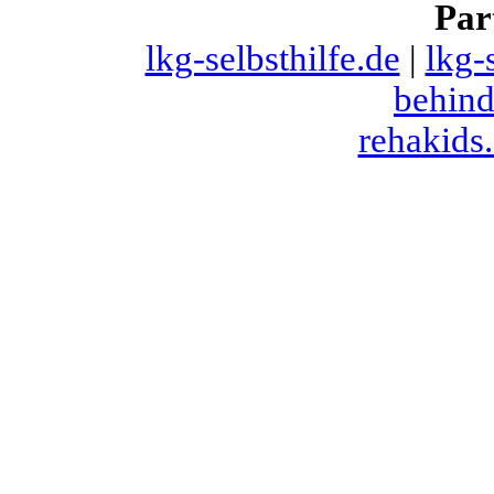
Par
lkg-selbsthilfe.de
|
lkg-
behind
rehakids