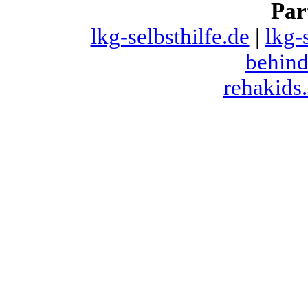
Par
lkg-selbsthilfe.de
|
lkg-
behind
rehakids