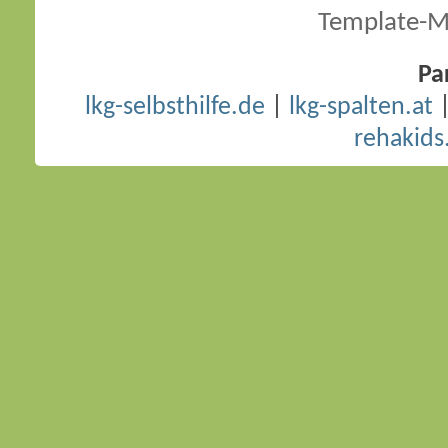
Template-M
Pa
lkg-selbsthilfe.de
|
lkg-spalten.at
rehakids