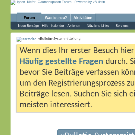
Forum
Was ist neu?
Aktivitäten
Neue Beiträge
Hilfe
Kalender
Aktionen
Nützliche Links
Services
vBulletin-Systemmitteilung
Wenn dies Ihr erster Besuch hier i
Häufig gestellte Fragen
durch. S
bevor Sie Beiträge verfassen könn
um den Registrierungsprozess zu 
Beiträge lesen. Suchen Sie sich 
meisten interessiert.