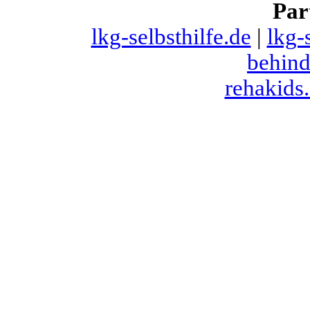
Par
lkg-selbsthilfe.de
|
lkg-
behind
rehakids