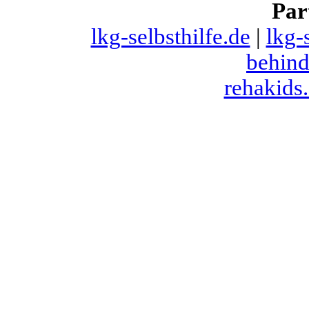
Par
lkg-selbsthilfe.de
|
lkg-
behind
rehakids