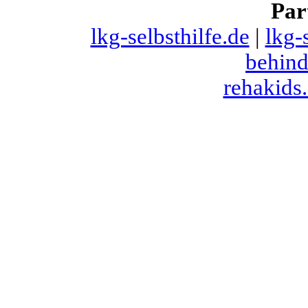
Par
lkg-selbsthilfe.de
|
lkg-
behind
rehakids