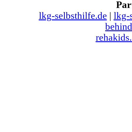
Par
lkg-selbsthilfe.de
|
lkg-
behind
rehakids