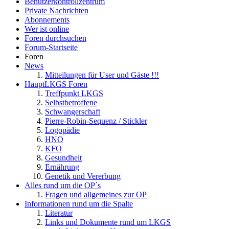
Benutzerkontrollzentrum
Private Nachrichten
Abonnements
Wer ist online
Foren durchsuchen
Forum-Startseite
Foren
News
Mitteilungen für User und Gäste !!!
HauptLKGS Foren
Treffpunkt LKGS
Selbstbetroffene
Schwangerschaft
Pierre-Robin-Sequenz / Stickler
Logopädie
HNO
KFO
Gesundheit
Ernährung
Genetik und Vererbung
Alles rund um die OP´s
Fragen und allgemeines zur OP
Informationen rund um die Spalte
Literatur
Links und Dokumente rund um LKGS