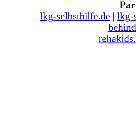
Par
lkg-selbsthilfe.de
|
lkg-
behind
rehakids