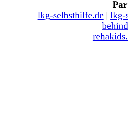
Par
lkg-selbsthilfe.de
|
lkg-
behind
rehakids