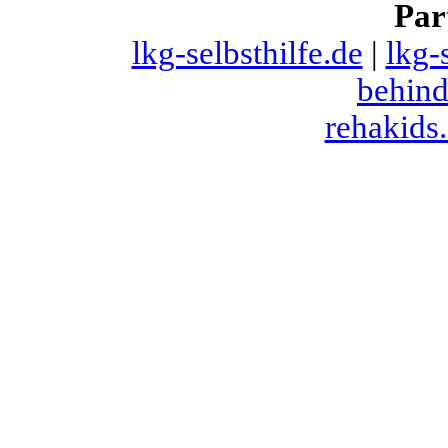
Par
lkg-selbsthilfe.de
|
lkg-
behind
rehakids