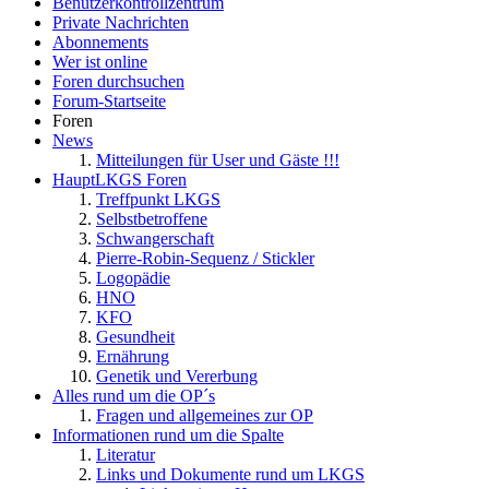
Benutzerkontrollzentrum
Private Nachrichten
Abonnements
Wer ist online
Foren durchsuchen
Forum-Startseite
Foren
News
Mitteilungen für User und Gäste !!!
HauptLKGS Foren
Treffpunkt LKGS
Selbstbetroffene
Schwangerschaft
Pierre-Robin-Sequenz / Stickler
Logopädie
HNO
KFO
Gesundheit
Ernährung
Genetik und Vererbung
Alles rund um die OP´s
Fragen und allgemeines zur OP
Informationen rund um die Spalte
Literatur
Links und Dokumente rund um LKGS