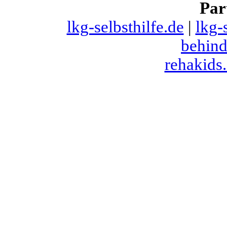
Par
lkg-selbsthilfe.de
|
lkg-
behind
rehakids