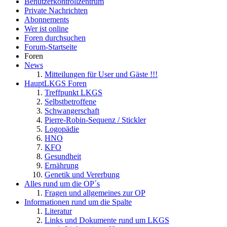
Benutzerkontrollzentrum
Private Nachrichten
Abonnements
Wer ist online
Foren durchsuchen
Forum-Startseite
Foren
News
Mitteilungen für User und Gäste !!!
HauptLKGS Foren
Treffpunkt LKGS
Selbstbetroffene
Schwangerschaft
Pierre-Robin-Sequenz / Stickler
Logopädie
HNO
KFO
Gesundheit
Ernährung
Genetik und Vererbung
Alles rund um die OP´s
Fragen und allgemeines zur OP
Informationen rund um die Spalte
Literatur
Links und Dokumente rund um LKGS