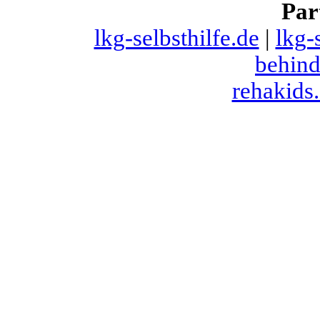
Par
lkg-selbsthilfe.de
|
lkg-
behind
rehakids