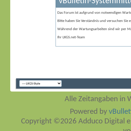
vBulletin-Systemmitt
Das Forum ist aufgrund von notwendigen Wart
Bitte haben Sie Verständnis und versuchen Sie e
Während der Wartungsarbeiten sind wir per Ma
Ihr LKGS.net-Team
Alle Zeitangaben in W
Powered by
vBulle
Copyright ©2026 Adduco Digital e.K