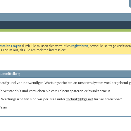
estellte Fragen
durch. Sie müssen sich vermutlich
registrieren
, bevor Sie Beiträge verfasse
das Forum aus, das Sie am meisten interessiert.
stemmitteilung
t aufgrund von notwendigen Wartungsarbeiten an unserem System vorübergehend g
ie Verständnis und versuchen Sie es zu einem späteren Zeitpunkt erneut.
Wartungsarbeiten sind wir per Mail unter
technik@lkgs.net
für Sie erreichbar!
-Team