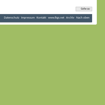
Gehe zu:
Datenschutz
Impressum
Kontakt
www.lkgs.net
Archiv
Nach oben