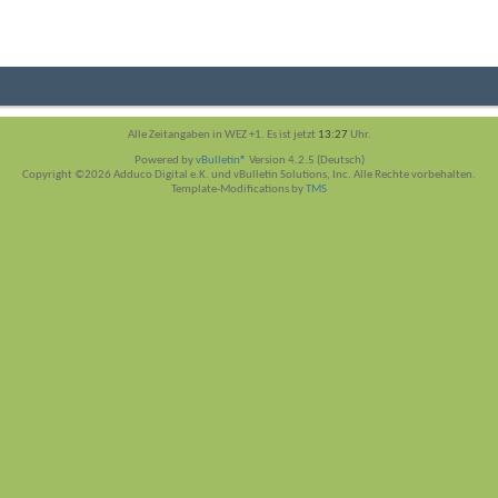
Alle Zeitangaben in WEZ +1. Es ist jetzt
13:27
Uhr.
Powered by
vBulletin®
Version 4.2.5 (Deutsch)
Copyright ©2026 Adduco Digital e.K. und vBulletin Solutions, Inc. Alle Rechte vorbehalten.
Template-Modifications by
TMS