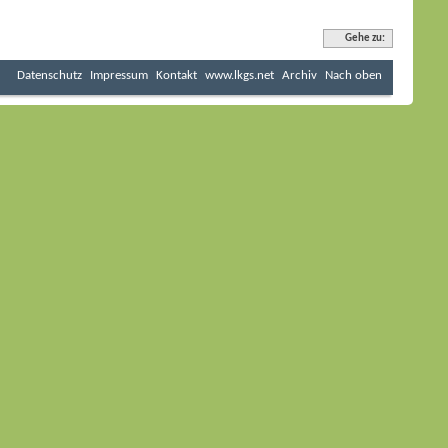
Gehe zu:
Datenschutz
Impressum
Kontakt
www.lkgs.net
Archiv
Nach oben