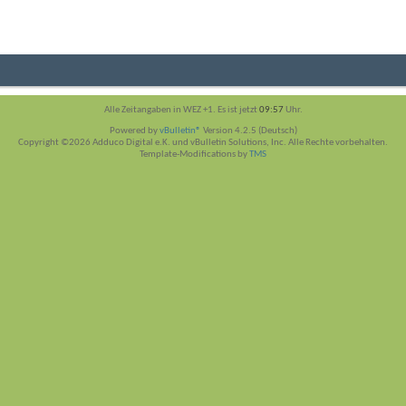
Alle Zeitangaben in WEZ +1. Es ist jetzt
09:57
Uhr.
Powered by
vBulletin®
Version 4.2.5 (Deutsch)
Copyright ©2026 Adduco Digital e.K. und vBulletin Solutions, Inc. Alle Rechte vorbehalten.
Template-Modifications by
TMS