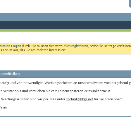
estellte Fragen
durch. Sie müssen sich vermutlich
registrieren
, bevor Sie Beiträge verfasse
das Forum aus, das Sie am meisten interessiert.
stemmitteilung
t aufgrund von notwendigen Wartungsarbeiten an unserem System vorübergehend g
ie Verständnis und versuchen Sie es zu einem späteren Zeitpunkt erneut.
Wartungsarbeiten sind wir per Mail unter
technik@lkgs.net
für Sie erreichbar!
-Team