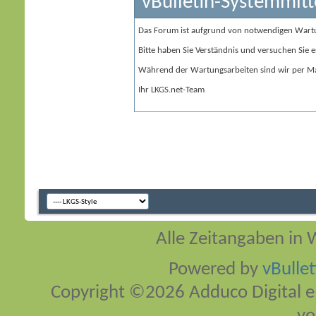
vBulletin-Systemmitt
Das Forum ist aufgrund von notwendigen Wart
Bitte haben Sie Verständnis und versuchen Sie e
Während der Wartungsarbeiten sind wir per Ma
Ihr LKGS.net-Team
Alle Zeitangaben in W
Powered by
vBulle
Copyright ©2026 Adduco Digital e.K