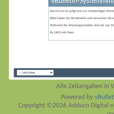
vBulletin-Systemmitt
Das Forum ist aufgrund von notwendigen Wart
Bitte haben Sie Verständnis und versuchen Sie e
Während der Wartungsarbeiten sind wir per Ma
Ihr LKGS.net-Team
Alle Zeitangaben in W
Powered by
vBulle
Copyright ©2026 Adduco Digital e.K